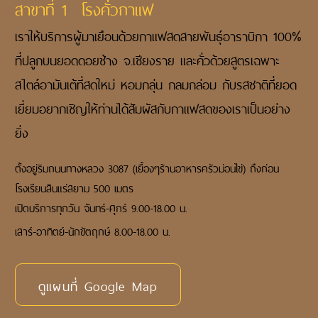
สาขาที่ 1 โรงคั่วกาแฟ
เราให้บริการผู้มาเยือนด้วยกาแฟสดสายพันธุ์อาราบิกา
100%
ที่ปลูกบนยอดดอยช้าง จ.เชียงราย และคั่วด้วย
สูตรเฉพาะ
สไตล์อามันเต้ที่สดใหม่ หอมกลุ่น กลมกล่อม
กับรสชาติที่ยอด
เยี่ยมอยากเชิญให้ท่านได้สัมผัสกับ
กาแฟสดของเราเป็นอย่าง
ยิ่ง
ตั้งอยู่ริมถนนทางหลวง 3087 (เยื้องๆร้านอาหารครัวม่อนไข่) ถึงก่อน
โรงเรียนสินแร่สยาม 500 เมตร
เปิดบริการทุกวัน จันทร์-ศุกร์ 9.00-18.00 น.
เสาร์-อาทิตย์-นักขัตฤกษ์ 8.00-18.00 น.
ดูแผนที่ Google Map