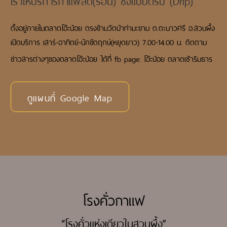
ตั้งอยู่ภายในตลาดโอ๊ะป่อย ตรงข้ามวัดป่าท่ามะขาม ต.ตะนาวศรี อ.สวนผึ้ง
เปิดบริการ
เสาร์-อาทิตย์-นักขัตฤกษ์(หยุดยาว) 7.00-14.00 น. ติดตาม
ข่าวสารต่างๆของตลาดโอ๊ะป่อย ได้ที่ fb page: โอ๊ะป่อย ตลาดเช้าริมธาร
ดูแผนที่ Google Map
โรงคั่วกาแฟ
“โรงคั่วแห่งเดียวในสวนผึ้ง”